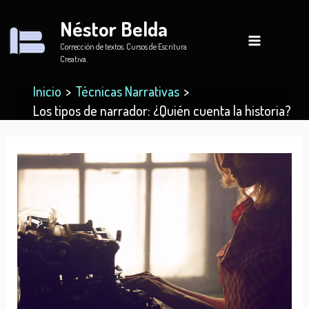
Ir
Néstor Belda
al
contenido
Corrección de textos. Cursos de Escritura
Creativa.
Inicio
Técnicas Narrativas
Los tipos de narrador: ¿Quién cuenta la historia?