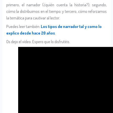
primero, el narrador (¿quién cuenta la historia?); segundo,
cómo la distribuimos en el tiempo; y tercero, cómo reforzamos
la temática para cautivar al lector.
Puedes leer también:
Los tipos de narrador tal y como lo
explico desde hace 20 años
.
Os dejo el vídeo. Espero que lo disfrutéis.