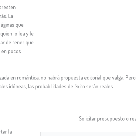
 presten
ás. La
páginas que
quien lo lea y le
ugar de tener que
o en pocos
lizada en romántica, no habrá propuesta editorial que valga. Pe
les idóneas, las probabilidades de éxito serán reales.
Solicitar presupuesto o rea
tar la