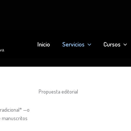
Inicio
Servicios
Cursos
va.
Propuesta editorial
radicional* —o
de manuscritos