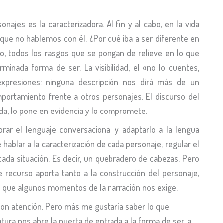
najes es la caracterizadora. Al fin y al cabo, en la vida
que no hablemos con él. ¿Por qué iba a ser diferente en
to, todos los rasgos que se pongan de relieve en lo que
rminada forma de ser. La visibilidad, el «no lo cuentes,
xpresiones: ninguna descripción nos dirá más de un
portamiento frente a otros personajes. El discurso del
uda, lo pone en evidencia y lo compromete.
orar el lenguaje conversacional y adaptarlo a la lengua
 hablar a la caracterización de cada personaje; regular el
ada situación. Es decir, un quebradero de cabezas. Pero
e recurso aporta tanto a la construcción del personaje,
l que algunos momentos de la narración nos exige.
con atención. Pero más me gustaría saber lo que
ratura nos abre la puerta de entrada a la forma de ser, a