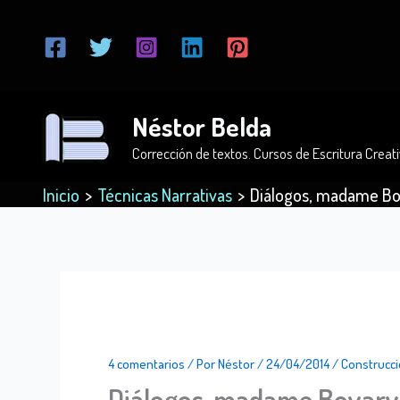
Ir
al
contenido
Néstor Belda
Corrección de textos. Cursos de Escritura Creati
Inicio
Técnicas Narrativas
Diálogos, madame Bova
4 comentarios
/ Por
Néstor
/
24/04/2014
/
Construcci
Diálogos, madame Bovary y