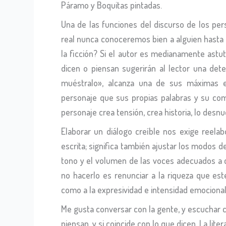
Páramo y Boquitas pintadas.
Una de las funciones del discurso de los perso
real nunca conoceremos bien a alguien hasta 
la ficción? Si el autor es medianamente astu
dicen o piensan sugerirán al lector una dete
muéstralo», alcanza una de sus máximas e
personaje que sus propias palabras y su com
personaje crea tensión, crea historia, lo desn
Elaborar un diálogo creíble nos exige reelab
escrita; significa también ajustar los modos de
tono y el volumen de las voces adecuados a c
no hacerlo es renunciar a la riqueza que est
como a la expresividad e intensidad emociona
Me gusta conversar con la gente, y escuchar 
piensan, y si coincide con lo que dicen. La lite