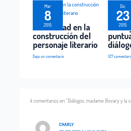
Mar
Dic
8
23
La otredad en la
Las ra
2015
2015
construcción del
puntua
personaje literario
diálog
Deja un comentario
127 comentari
4 comentarios en “Diálogos, madame Bovary y la c
CHARLY