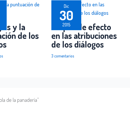
Dic
30
yas y la
Golpes de efecto
2015
ción de los
en las atribuciones
os
de los diálogos
os
3 comentarios
ola de la panadería”