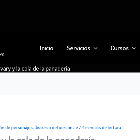
Inicio
Servicios
Cursos
va.
ry y la cola de la panadería
ón de personajes
,
Discurso del personaje
/
4 minutos de lectura
 la cola de la panadería