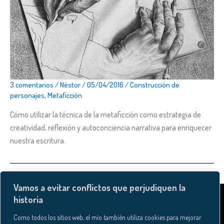
3 comentarios
/
Néstor
/
05/04/2016
/
Construcción de
personajes
,
Metaficción
Cómo utilizar la técnica de la metaficción como estrategia de
creatividad, reflexión y autoconciencia narrativa para enriquecer
nuestra escritura.
Vamos a evitar conflictos que perjudiquen la
historia
—Política de contratación, reembolsos y desistimiento
—Política de cookies
Como todos los sitios web, el mío también utiliza cookies para mejorar