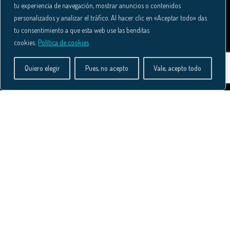
—Política de privacidad
tu experiencia de navegación, mostrar anuncios o contenidos
—Contacto
personalizados y analizar el tráfico. Al hacer clic en «Aceptar todo» das
tu consentimiento a que esta web use las benditas
cookies.
Política de cookies
Quiero elegir
Pues, no acepto
Vale, acepto todo