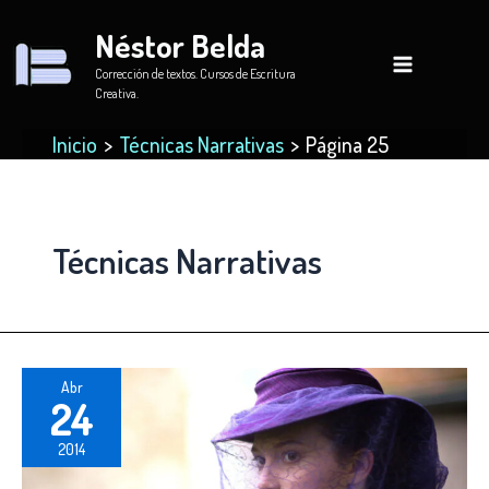
Ir
Néstor Belda
al
contenido
Corrección de textos. Cursos de Escritura
Creativa.
Inicio
Técnicas Narrativas
Página 25
Técnicas Narrativas
Abr
24
2014