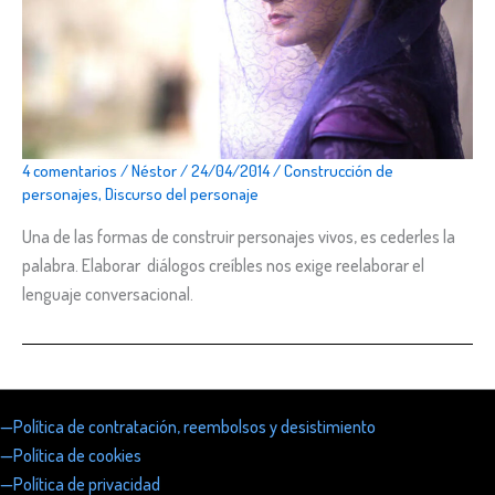
4 comentarios
/
Néstor
/
24/04/2014
/
Construcción de
personajes
,
Discurso del personaje
Una de las formas de construir personajes vivos, es cederles la
palabra. Elaborar diálogos creíbles nos exige reelaborar el
lenguaje conversacional.
—Política de contratación, reembolsos y desistimiento
—Política de cookies
—Política de privacidad